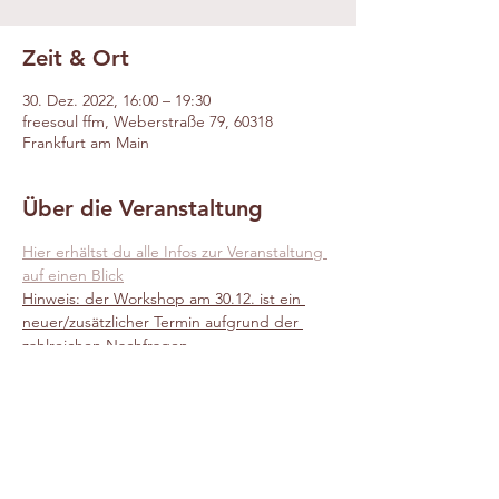
Zeit & Ort
30. Dez. 2022, 16:00 – 19:30
freesoul ffm, Weberstraße 79, 60318
Frankfurt am Main
Über die Veranstaltung
Hier erhältst du alle Infos zur Veranstaltung 
auf einen Blick
Hinweis: der Workshop am 30.12. ist ein 
neuer/zusätzlicher Termin aufgrund der 
zahlreichen Nachfragen. 
Teilnahmebeitrag: 79€ pro Person (
oder
Bring-a-friend-Special: 
melde Euch zu zweit 
an und der TN-Betrag reduziert sich für 
jede/n auf 65€
)